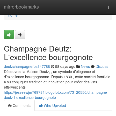
Home
mirrorbookmarks
Togg
navi
Home
1
Champagne Deutz:
L'excellence bourgognote
deutzchampagneros147788
58 days ago
News
Discuss
Découvrez la Maison Deutz, , un symbole d’élégance et
d’excellence bourgognonne. Depuis 1830 , cette société familiale
a su conjuguer tradition et innovation pour créer des vins
effervescents
https://jesseewjm769784.blogofoto.com/73120550/champagne-
deutz-l-excellence-bourgognote
Comments
Who Upvoted