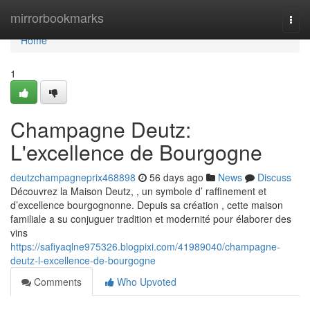
Home
mirrorbookmarks
Togg
navi
Home
1
Champagne Deutz:
L'excellence de Bourgogne
deutzchampagneprix468898
56 days ago
News
Discuss
Découvrez la Maison Deutz, , un symbole d’ raffinement et
d’excellence bourgognonne. Depuis sa création , cette maison
familiale a su conjuguer tradition et modernité pour élaborer des
vins
https://safiyaqlne975326.blogpixi.com/41989040/champagne-
deutz-l-excellence-de-bourgogne
Comments
Who Upvoted