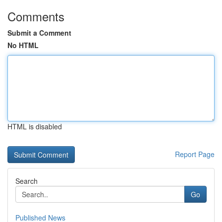
Comments
Submit a Comment
No HTML
HTML is disabled
Report Page
Search
Go
Published News