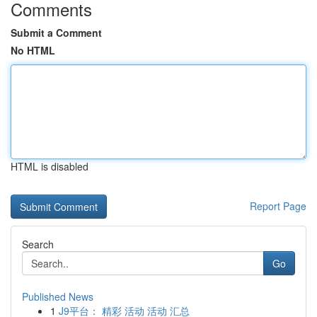
Comments
Submit a Comment
No HTML
HTML is disabled
Report Page
Search
Go
Published News
1
J9平台： 精彩 活动 活动 汇总