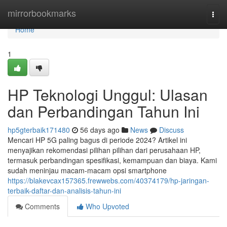
Home
mirrorbookmarks
Togg
navi
Home
1
HP Teknologi Unggul: Ulasan
dan Perbandingan Tahun Ini
hp5gterbaik171480
56 days ago
News
Discuss
Mencari HP 5G paling bagus di periode 2024? Artikel ini
menyajikan rekomendasi pilihan pilihan dari perusahaan HP,
termasuk perbandingan spesifikasi, kemampuan dan biaya. Kami
sudah meninjau macam-macam opsi smartphone
https://blakevcax157365.frewwebs.com/40374179/hp-jaringan-
terbaik-daftar-dan-analisis-tahun-ini
Comments
Who Upvoted