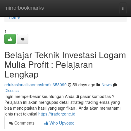
Home
mirrorbookmarks
Togg
navi
Home
1
Belajar Teknik Investasi Logam
Mulia Profit : Pelajaran
Lengkap
edukasianalisaemastradin658099
59 days ago
News
Discuss
Ingin memperbesar keuntungan Anda di pasar komoditas ?
Pelajaran ini akan mengupas detail strategi trading emas yang
bisa menciptakan hasil yang signifikan . Anda akan memahami
jenis riset teknikal
https://traderzone.id
Comments
Who Upvoted