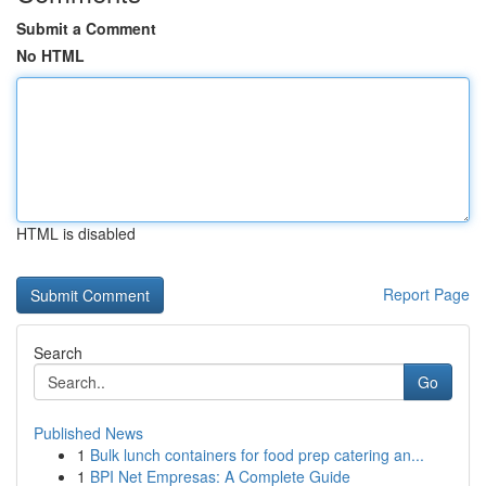
Submit a Comment
No HTML
HTML is disabled
Report Page
Search
Go
Published News
1
Bulk lunch containers for food prep catering an...
1
BPI Net Empresas: A Complete Guide