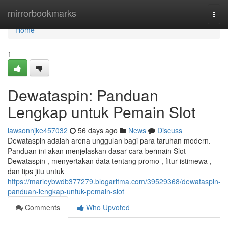
Home
mirrorbookmarks
Togg
navi
Home
1
Dewataspin: Panduan
Lengkap untuk Pemain Slot
lawsonnjke457032
56 days ago
News
Discuss
Dewataspin adalah arena unggulan bagi para taruhan modern.
Panduan ini akan menjelaskan dasar cara bermain Slot
Dewataspin , menyertakan data tentang promo , fitur istimewa ,
dan tips jitu untuk
https://marleybwdb377279.blogaritma.com/39529368/dewataspin-
panduan-lengkap-untuk-pemain-slot
Comments
Who Upvoted