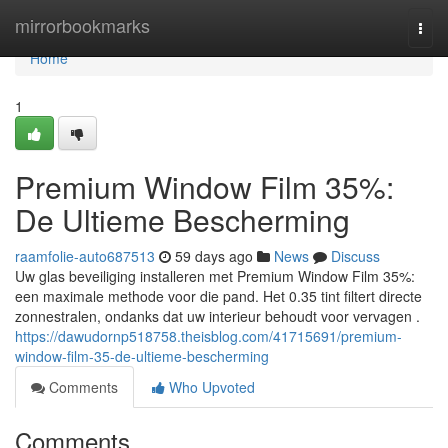
Home
mirrorbookmarks
Togg
navi
Home
1
Premium Window Film 35%:
De Ultieme Bescherming
raamfolie-auto687513
59 days ago
News
Discuss
Uw glas beveiliging installeren met Premium Window Film 35%:
een maximale methode voor die pand. Het 0.35 tint filtert directe
zonnestralen, ondanks dat uw interieur behoudt voor vervagen .
https://dawudornp518758.theisblog.com/41715691/premium-
window-film-35-de-ultieme-bescherming
Comments
Who Upvoted
Comments