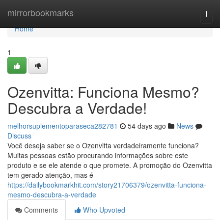
Home
mirrorbookmarks
Togg
navi
Home
1
Ozenvitta: Funciona Mesmo?
Descubra a Verdade!
melhorsuplementoparaseca282781
54 days ago
News
Discuss
Você deseja saber se o Ozenvitta verdadeiramente funciona?
Muitas pessoas estão procurando informações sobre este
produto e se ele atende o que promete. A promoção do Ozenvitta
tem gerado atenção, mas é
https://dailybookmarkhit.com/story21706379/ozenvitta-funciona-
mesmo-descubra-a-verdade
Comments
Who Upvoted