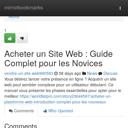
Home
mirrorbookmarks
Togg
navi
Home
1
Acheter un Site Web : Guide
Complet pour les Novices
vendre-un-site-web990583
58 days ago
News
Discuss
Vous désirez lancer votre présence en ligne ? Acquérir un site
web peut sembler complexe pour un utilisateur débutant. Ce
manuel vous présente les phases essentielles pour opter pour le
meilleur
https://worldlistpro.com/story23646597/acheter-un-
plateforme-web-introduction-complet-pour-les-nouveaux
Comments
Who Upvoted
Comments