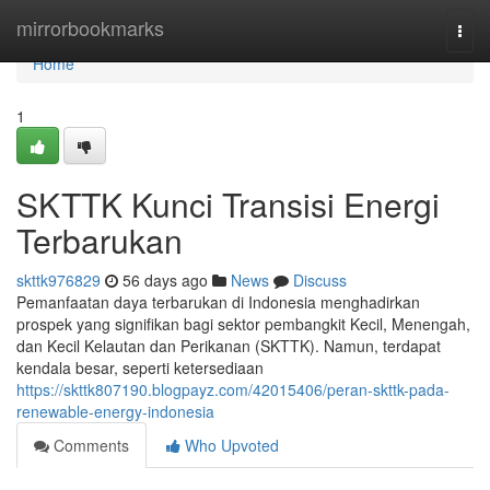
Home
mirrorbookmarks
Togg
navi
Home
1
SKTTK Kunci Transisi Energi
Terbarukan
skttk976829
56 days ago
News
Discuss
Pemanfaatan daya terbarukan di Indonesia menghadirkan
prospek yang signifikan bagi sektor pembangkit Kecil, Menengah,
dan Kecil Kelautan dan Perikanan (SKTTK). Namun, terdapat
kendala besar, seperti ketersediaan
https://skttk807190.blogpayz.com/42015406/peran-skttk-pada-
renewable-energy-indonesia
Comments
Who Upvoted