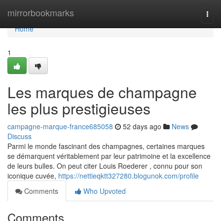
Home
mirrorbookmarks
Togg
navi
Home
1
Les marques de champagne
les plus prestigieuses
campagne-marque-france685058
52 days ago
News
Discuss
Parmi le monde fascinant des champagnes, certaines marques
se démarquent véritablement par leur patrimoine et la excellence
de leurs bulles. On peut citer Louis Roederer , connu pour son
iconique cuvée,
https://nettieqktt327280.blogunok.com/profile
Comments
Who Upvoted
Comments