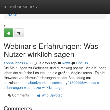
Home
mirrorbookmarks
Togg
navi
Home
1
Webinaris Erfahrungen: Was
Nutzer wirklich sagen
alyshaugpr803789
54 days ago
News
Discuss
Die Meinungen zu Webinaris sind durchweg positiv . Viele Kunden
loben die einfache Lösung und die großen Möglichkeiten . Es gibt
Hinweise von Herausforderungen bei der Anbindung mit
einzelnen
https://bookmarkunit.com/story21399995/webinaris-
erfahrungen-was-nutzer-wirklich-sagen
Comments
Who Upvoted
Comments