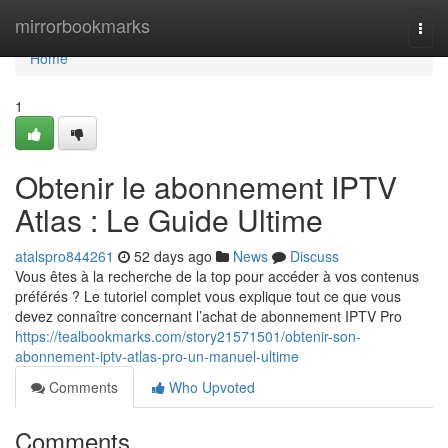
Home
mirrorbookmarks
Togg
navi
Home
1
Obtenir le abonnement IPTV
Atlas : Le Guide Ultime
atalspro844261
52 days ago
News
Discuss
Vous êtes à la recherche de la top pour accéder à vos contenus
préférés ? Le tutoriel complet vous explique tout ce que vous
devez connaître concernant l’achat de abonnement IPTV Pro
https://tealbookmarks.com/story21571501/obtenir-son-
abonnement-iptv-atlas-pro-un-manuel-ultime
Comments
Who Upvoted
Comments