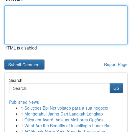
HTML is disabled
Report Page
Search
Go
Published News
1
Soluções Bpi Net voltado para a sua negócio
1
Mengetahui Jaring Dari Langkah Lengkap
1
Ótica em Avaré: Veja as Melhores Opções
1
What Are the Benefits of Installing a Lunar Bat...
1
AC Repair North York: Speedy, Trustworthy