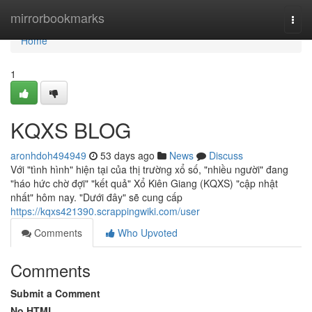
Home
mirrorbookmarks
Togg
navi
Home
1
KQXS BLOG
aronhdoh494949
53 days ago
News
Discuss
Với "tình hình" hiện tại của thị trường xổ số, "nhiều người" đang
"háo hức chờ đợi" "kết quả" Xổ Kiên Giang (KQXS) "cập nhật
nhất" hôm nay. "Dưới đây" sẽ cung cấp
https://kqxs421390.scrappingwiki.com/user
Comments
Who Upvoted
Comments
Submit a Comment
No HTML