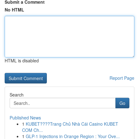
Submit a Comment
No HTML
HTML is disabled
Report Page
Search
Go
Published News
1
KUBET????️Trang Chủ Nhà Cái Casino KUBET
COM Ch...
1
GLP-1 Injections in Orange Region : Your Ove...