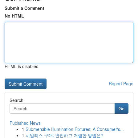
Submit a Comment
No HTML
HTML is disabled
Report Page
Search
Go
Published News
1
Submersible Illumination Fixtures: A Consumer's...
1
시알리스 구매: 안전하고 저렴한 방법은?