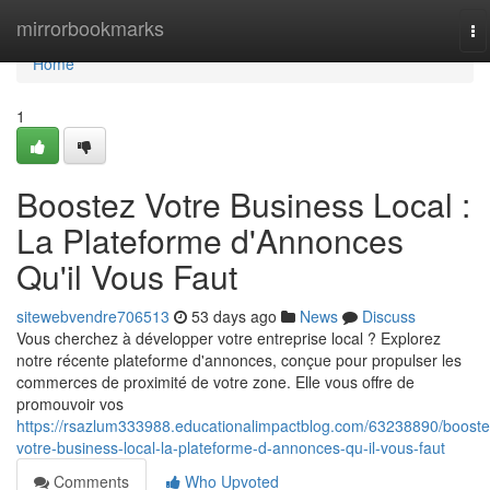
Home
mirrorbookmarks
To
na
Home
1
Boostez Votre Business Local :
La Plateforme d'Annonces
Qu'il Vous Faut
sitewebvendre706513
53 days ago
News
Discuss
Vous cherchez à développer votre entreprise local ? Explorez
notre récente plateforme d'annonces, conçue pour propulser les
commerces de proximité de votre zone. Elle vous offre de
promouvoir vos
https://rsazlum333988.educationalimpactblog.com/63238890/booste
votre-business-local-la-plateforme-d-annonces-qu-il-vous-faut
Comments
Who Upvoted