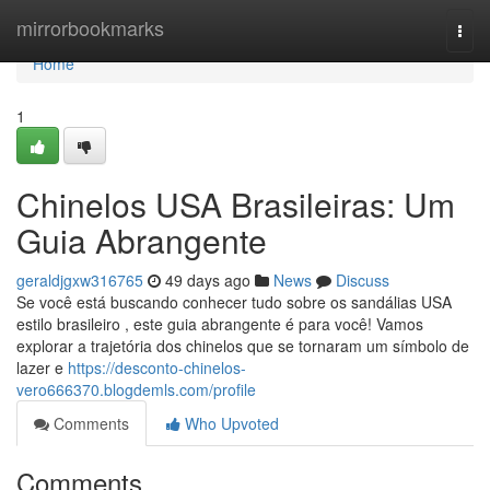
Home
mirrorbookmarks
Togg
navi
Home
1
Chinelos USA Brasileiras: Um
Guia Abrangente
geraldjgxw316765
49 days ago
News
Discuss
Se você está buscando conhecer tudo sobre os sandálias USA
estilo brasileiro , este guia abrangente é para você! Vamos
explorar a trajetória dos chinelos que se tornaram um símbolo de
lazer e
https://desconto-chinelos-
vero666370.blogdemls.com/profile
Comments
Who Upvoted
Comments