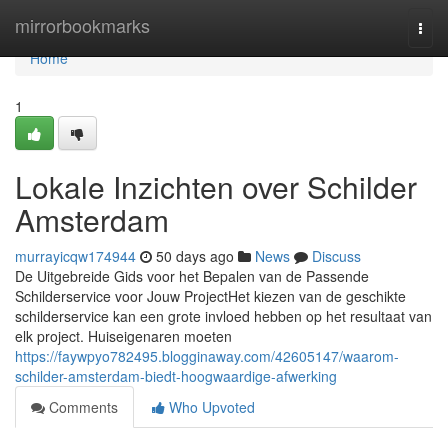
Home
mirrorbookmarks
Togg
navi
Home
1
Lokale Inzichten over Schilder
Amsterdam
murrayicqw174944
50 days ago
News
Discuss
De Uitgebreide Gids voor het Bepalen van de Passende
Schilderservice voor Jouw ProjectHet kiezen van de geschikte
schilderservice kan een grote invloed hebben op het resultaat van
elk project. Huiseigenaren moeten
https://faywpyo782495.blogginaway.com/42605147/waarom-
schilder-amsterdam-biedt-hoogwaardige-afwerking
Comments
Who Upvoted