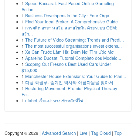
1
Speed Baccarat: Fast-Paced Online Gambling
Action
1
Business Developers in the City : Your Orga...
1
Find Your Ideal Broker: A Comprehensive Guide
1
การผลิต อาหารเสริม สลายไขมัน ด้วยระบบ OEM:
สร้า...
1
The Future of Video Streaming: Trends and Predi...
1
The most successful organisations invest extens...
1
Xe Cần Trước Lâm Hà: Điểm Nơi Tìm Ước Mơ
1
Aparelho Duosat: Tutorial Completo dos Modelo...
1
Scoping Out Fresno's Best Used Cars Under
$15,000
1
Manchester House Extensions: Your Guide to Plan...
1
다낭 화월루: 숨겨진 역사와 아름다움을 찾아서
1
Restoring Movement: Premier Physical Therapy
Fa...
1
ufabet เว็บแม่: ทางเข้าหลักที่ใช่
Copyright © 2026 |
Advanced Search
|
Live
|
Tag Cloud
|
Top