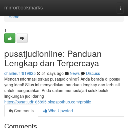
Home
mirrorbookmarks
Togg
navi
Home
1
pusatjudionline: Panduan
Lengkap dan Terpercaya
charlieuflr919625
51 days ago
News
Discuss
Mencari informasi terkait pusatjudionline? Anda berada di posisi
yang ideal! Situs ini menyediakan panduan lengkap dan terbukti
untuk mengarahkan Anda dalam mempelajari seluk-beluk
lingkungan judi daring
https://pusatjudi185895.blogspothub.com/profile
Comments
Who Upvoted
Comments