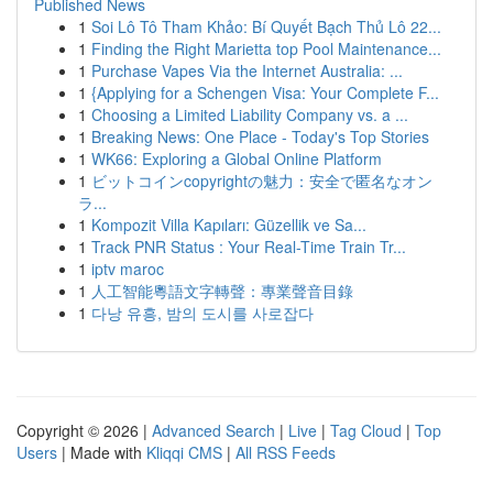
Published News
1
Soi Lô Tô Tham Khảo: Bí Quyết Bạch Thủ Lô 22...
1
Finding the Right Marietta top Pool Maintenance...
1
Purchase Vapes Via the Internet Australia: ...
1
{Applying for a Schengen Visa: Your Complete F...
1
Choosing a Limited Liability Company vs. a ...
1
Breaking News: One Place - Today's Top Stories
1
WK66: Exploring a Global Online Platform
1
ビットコインcopyrightの魅力：安全で匿名なオン
ラ...
1
Kompozit Villa Kapıları: Güzellik ve Sa...
1
Track PNR Status : Your Real-Time Train Tr...
1
iptv maroc
1
人工智能粵語文字轉聲：專業聲音目錄
1
다낭 유흥, 밤의 도시를 사로잡다
Copyright © 2026 |
Advanced Search
|
Live
|
Tag Cloud
|
Top
Users
| Made with
Kliqqi CMS
|
All RSS Feeds