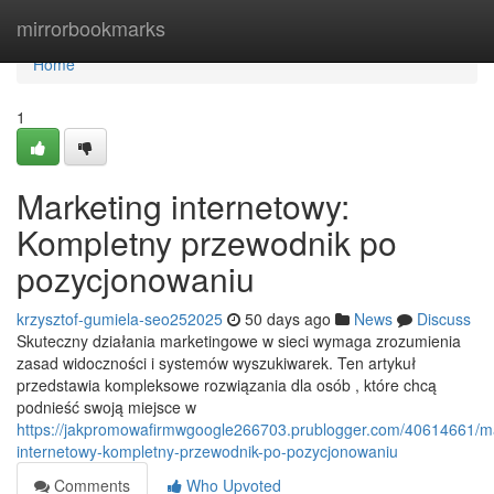
Home
mirrorbookmarks
Home
1
Marketing internetowy:
Kompletny przewodnik po
pozycjonowaniu
krzysztof-gumiela-seo252025
50 days ago
News
Discuss
Skuteczny działania marketingowe w sieci wymaga zrozumienia
zasad widoczności i systemów wyszukiwarek. Ten artykuł
przedstawia kompleksowe rozwiązania dla osób , które chcą
podnieść swoją miejsce w
https://jakpromowafirmwgoogle266703.prublogger.com/40614661/ma
internetowy-kompletny-przewodnik-po-pozycjonowaniu
Comments
Who Upvoted