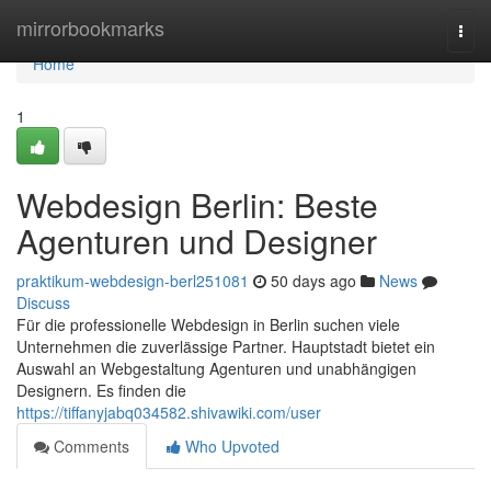
Home
mirrorbookmarks
Togg
navi
Home
1
Webdesign Berlin: Beste
Agenturen und Designer
praktikum-webdesign-berl251081
50 days ago
News
Discuss
Für die professionelle Webdesign in Berlin suchen viele
Unternehmen die zuverlässige Partner. Hauptstadt bietet ein
Auswahl an Webgestaltung Agenturen und unabhängigen
Designern. Es finden die
https://tiffanyjabq034582.shivawiki.com/user
Comments
Who Upvoted