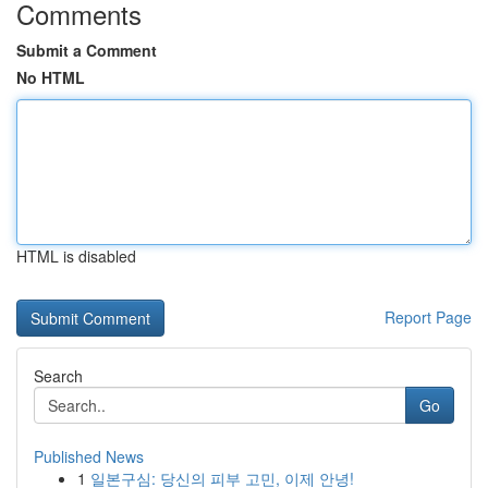
Comments
Submit a Comment
No HTML
HTML is disabled
Report Page
Search
Go
Published News
1
일본구심: 당신의 피부 고민, 이제 안녕!