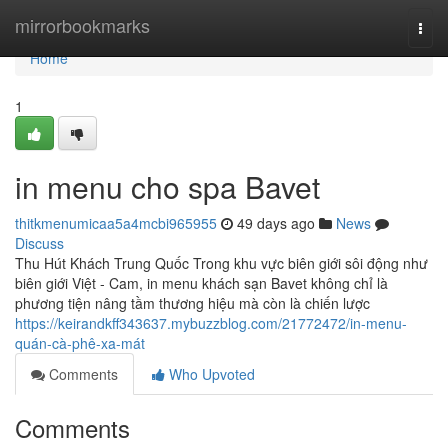
Home
mirrorbookmarks
Togg
navi
Home
1
in menu cho spa Bavet
thitkmenumicaa5a4mcbi965955
49 days ago
News
Discuss
Thu Hút Khách Trung Quốc Trong khu vực biên giới sôi động như
biên giới Việt - Cam, in menu khách sạn Bavet không chỉ là
phương tiện nâng tầm thương hiệu mà còn là chiến lược
https://keirandkff343637.mybuzzblog.com/21772472/in-menu-
quán-cà-phê-xa-mát
Comments
Who Upvoted
Comments