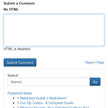
Submit a Comment
No HTML
HTML is disabled
Report Page
Search
Go
Published News
1
Najtańszy Kubek z Nadrukiem!
1
Our Zip Codes : A Complete Guide
1
Mbarara Escorts: Your Detailed Guide to Arra...