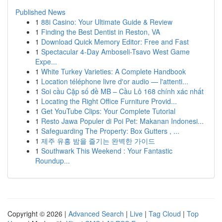
Published News
1
88i Casino: Your Ultimate Guide & Review
1
Finding the Best Dentist in Reston, VA
1
Download Quick Memory Editor: Free and Fast
1
Spectacular 4-Day Amboseli-Tsavo West Game
Expe...
1
White Turkey Varieties: A Complete Handbook
1
Location téléphone livre d'or audio — l'attenti...
1
Soi cầu Cặp số đề MB – Cầu Lô 168 chính xác nhất
1
Locating the Right Office Furniture Provid...
1
Get YouTube Clips: Your Complete Tutorial
1
Resto Jawa Populer di Poi Pet: Makanan Indonesi...
1
Safeguarding The Property: Box Gutters , ...
1
제주 유흥 밤을 즐기는 완벽한 가이드
1
Southwark This Weekend : Your Fantastic
Roundup...
Copyright © 2026 |
Advanced Search
|
Live
|
Tag Cloud
|
Top