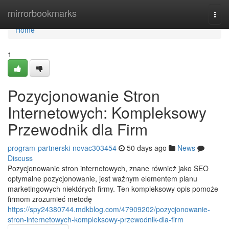
Home
mirrorbookmarks
Togg
navi
Home
1
Pozycjonowanie Stron
Internetowych: Kompleksowy
Przewodnik dla Firm
program-partnerski-novac303454
50 days ago
News
Discuss
Pozycjonowanie stron internetowych, znane również jako SEO
optymalne pozycjonowanie, jest ważnym elementem planu
marketingowych niektórych firmy. Ten kompleksowy opis pomoże
firmom zrozumieć metodę
https://spy24380744.mdkblog.com/47909202/pozycjonowanie-
stron-internetowych-kompleksowy-przewodnik-dla-firm