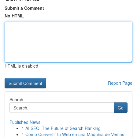
Submit a Comment
No HTML
HTML is disabled
Report Page
Search
Go
Published News
1
AI SEO: The Future of Search Ranking
1
Cómo Convertir tu Web en una Máquina de Ventas