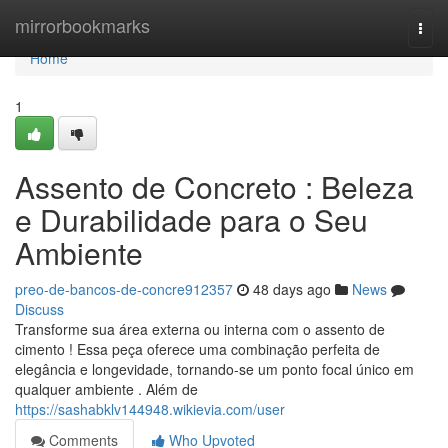
Home
mirrorbookmarks
Togg
navi
Home
1
Assento de Concreto : Beleza
e Durabilidade para o Seu
Ambiente
preo-de-bancos-de-concre912357
48 days ago
News
Discuss
Transforme sua área externa ou interna com o assento de
cimento ! Essa peça oferece uma combinação perfeita de
elegância e longevidade, tornando-se um ponto focal único em
qualquer ambiente . Além de
https://sashabklv144948.wikievia.com/user
Comments
Who Upvoted