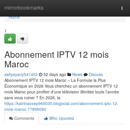
Home
mirrorbookmarks
Togg
navi
Home
1
Abonnement IPTV 12 mois
Maroc
safiyayany541402
52 days ago
News
Discuss
Abonnement IPTV 12 mois Maroc – La Formule la Plus
Économique en 2026 Vous cherchez un abonnement IPTV 12
mois Maroc pour profiter d'une télévision illimitée toute l'année
sans vous ruiner ? En 2026, la
https://katrinaoxep965035.blogocial.com/abonnement-iptv-12-
mois-maroc-77895090
Comments
Who Upvoted