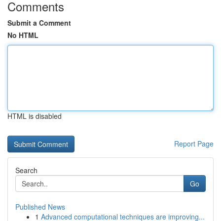
Comments
Submit a Comment
No HTML
HTML is disabled
Report Page
Search
Go
Published News
1
Advanced computational techniques are improving...