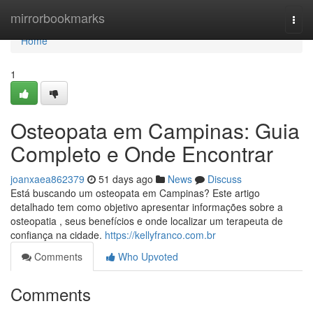
Home
mirrorbookmarks
Togg
navi
Home
1
Osteopata em Campinas: Guia
Completo e Onde Encontrar
joanxaea862379
51 days ago
News
Discuss
Está buscando um osteopata em Campinas? Este artigo
detalhado tem como objetivo apresentar informações sobre a
osteopatia , seus benefícios e onde localizar um terapeuta de
confiança na cidade.
https://kellyfranco.com.br
Comments
Who Upvoted
Comments