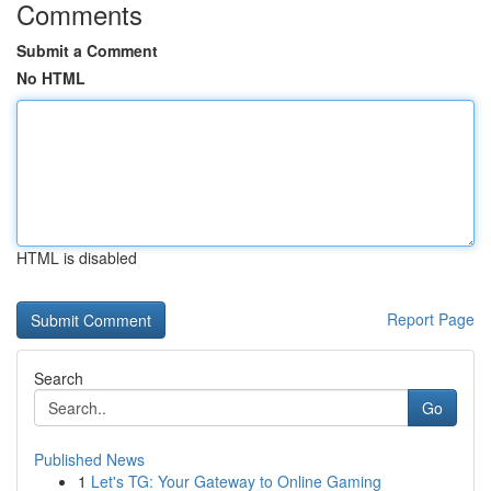
Comments
Submit a Comment
No HTML
HTML is disabled
Report Page
Search
Go
Published News
1
Let's TG: Your Gateway to Online Gaming