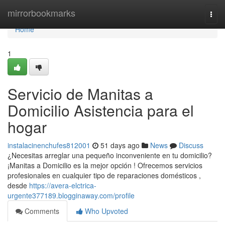
Home
mirrorbookmarks
Togg
navi
Home
1
Servicio de Manitas a
Domicilio Asistencia para el
hogar
instalacinenchufes812001
51 days ago
News
Discuss
¿Necesitas arreglar una pequeño inconveniente en tu domicilio?
¡Manitas a Domicilio es la mejor opción ! Ofrecemos servicios
profesionales en cualquier tipo de reparaciones domésticos ,
desde
https://avera-elctrica-
urgente377189.blogginaway.com/profile
Comments
Who Upvoted