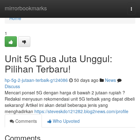
Home
mirrorbookmarks
Togg
navi
Home
1
Unit 5G Dua Juta Unggul:
Pilihan Terbaru!
hp-5g-2-jutaan-terbaik-g124086
50 days ago
News
Discuss
Mencari ponsel 5G dengan harga di bawah 2 jutaan rupiah ?
Redaksi menyusun rekomendasi unit 5G terbaik yang dapat dibeli
sekarang! Artikel ini akan detail beberapa jenis yang
menghadirkan
https://steveskdo121282.blog2news.com/profile
Comments
Who Upvoted
Comments