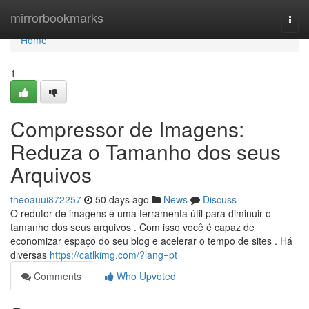
Home
mirrorbookmarks
Togg
navi
Home
1
Compressor de Imagens:
Reduza o Tamanho dos seus
Arquivos
theoauui872257
50 days ago
News
Discuss
O redutor de imagens é uma ferramenta útil para diminuir o
tamanho dos seus arquivos . Com isso você é capaz de
economizar espaço do seu blog e acelerar o tempo de sites . Há
diversas
https://catlkimg.com/?lang=pt
Comments
Who Upvoted