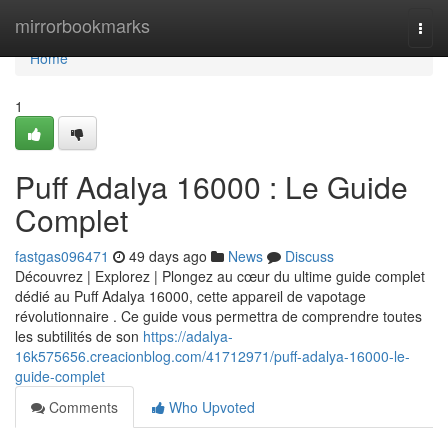
Home
mirrorbookmarks
Togg
navi
Home
1
Puff Adalya 16000 : Le Guide
Complet
fastgas096471
49 days ago
News
Discuss
Découvrez | Explorez | Plongez au cœur du ultime guide complet
dédié au Puff Adalya 16000, cette appareil de vapotage
révolutionnaire . Ce guide vous permettra de comprendre toutes
les subtilités de son
https://adalya-
16k575656.creacionblog.com/41712971/puff-adalya-16000-le-
guide-complet
Comments
Who Upvoted