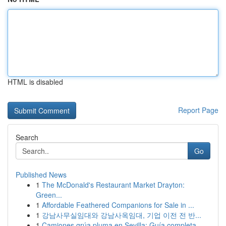
HTML is disabled
Report Page
Search
Go
Published News
1
The McDonald's Restaurant Market Drayton:
Green...
1
Affordable Feathered Companions for Sale in ...
1
강남사무실임대와 강남사옥임대, 기업 이전 전 반...
1
Camiones grúa pluma en Sevilla: Guía completa ...