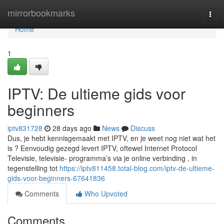
Home
mirrorbookmarks
Togg
navi
Home
1
IPTV: De ultieme gids voor
beginners
iptv831728
28 days ago
News
Discuss
Dus, je hebt kennisgemaakt met IPTV, en je weet nog niet wat het
is ? Eenvoudig gezegd levert IPTV, oftewel Internet Protocol
Televisie, televisie- programma’s via je online verbinding , in
tegenstelling tot
https://iptv811458.total-blog.com/iptv-de-ultieme-
gids-voor-beginners-67641836
Comments
Who Upvoted
Comments