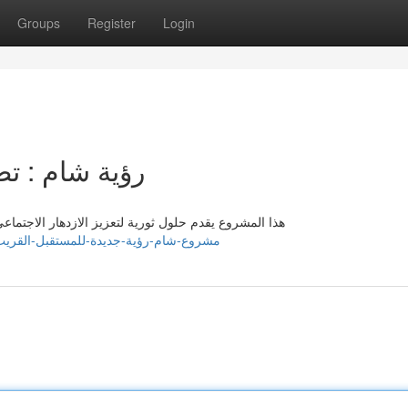
Groups
Register
Login
رؤية شام : ت
هذا المشروع يقدم حلول ثورية لتعزيز الازدهار الاجتما
tps://tasneemtksb291058.howeweb.com/42734635/مشروع-شام-رؤية-جديدة-للمستقبل-القريب