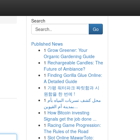
Search
Go
Published News
1
Grow Greener: Your
Organic Gardening Guide
1
Rechargeable Candles: The
Future of Ambiance?
1
Finding Gorilla Glue Online:
A Detailed Guide
1
가평 워터파크 짜릿함과 시
원함을 한 번에 !
1
محل كشف تسربات المياه بأم
بمدينة أم القيوين...
1
How Bitcoin investing
Signals get the job done ...
1
Racing Game Progression:
The Rules of the Road
1
Slot Online MawarToto: