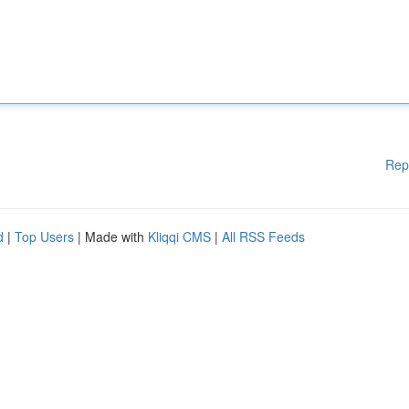
Rep
d
|
Top Users
| Made with
Kliqqi CMS
|
All RSS Feeds