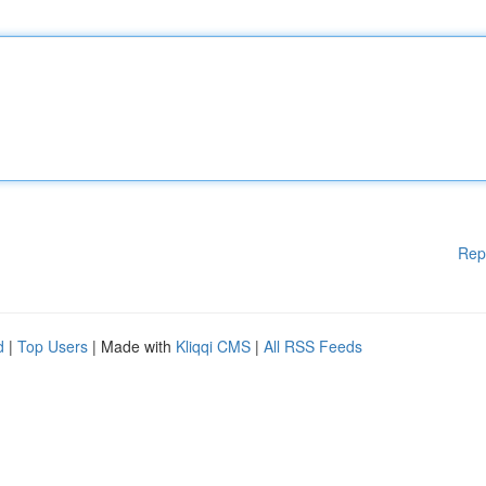
Rep
d
|
Top Users
| Made with
Kliqqi CMS
|
All RSS Feeds