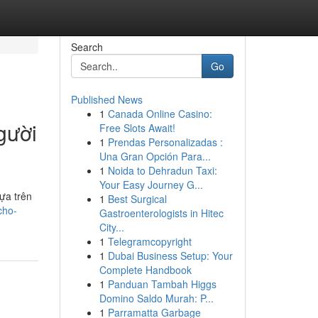
Search
Go
Published News
1
Canada Online Casino:
gười
Free Slots Await!
1
Prendas Personalizadas :
Una Gran Opción Para...
1
Noida to Dehradun Taxi:
Your Easy Journey G...
dựa trên
1
Best Surgical
cho-
Gastroenterologists in Hitec
City...
1
Telegramcopyright
1
Dubai Business Setup: Your
Complete Handbook
1
Panduan Tambah Higgs
Domino Saldo Murah: P...
1
Parramatta Garbage